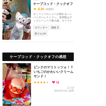
ケープコッド・クックオフ
★
4.61
(
48
件)
ダッフィーのショーが観れるハン
バーガーレストラン。座席数はデ
ィズニーシーで最大級。キャラク
ターショー「マイ...
カウンター
価格 $
雨でもOK
ケープコッド・クックオフの感想
ピンクのマリトッツォ！？
いちごのかわいいクリーム
サンド！
★★★★
★
18
えり♪
2021年11月に訪問