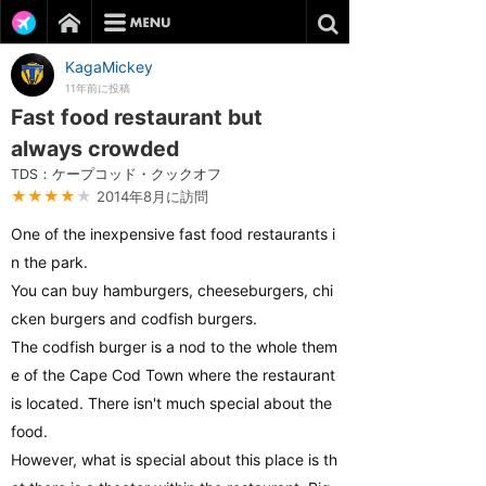
KagaMickey
11年前に投稿
Fast food restaurant but
always crowded
TDS：ケープコッド・クックオフ
★★★★
★
2014年8月に訪問
One of the inexpensive fast food restaurants i
n the park.
You can buy hamburgers, cheeseburgers, chi
cken burgers and codfish burgers.
The codfish burger is a nod to the whole them
e of the Cape Cod Town where the restaurant
is located. There isn't much special about the
food.
However, what is special about this place is th