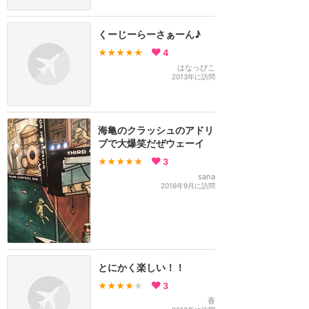
くーじーらーさぁーん♪
★★★★★
4
はなっぴこ
2013年に訪問
海亀のクラッシュのアドリ
ブで大爆笑だぜウェーイ
★★★★★
3
sana
2016年9月に訪問
とにかく楽しい！！
★★★★
★
3
香