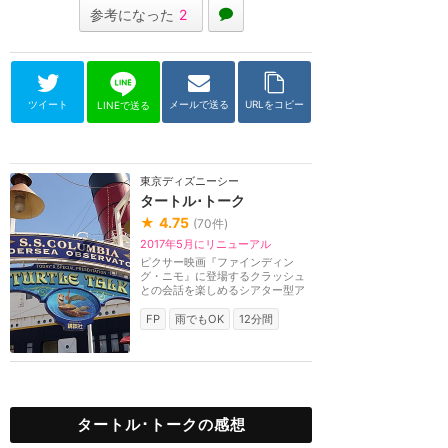
参考になった
2
ツイート
メールで送る
URLをコピー
LINEで送る
東京ディズニーシー
タートル･トーク
★
4.75
(
70
件)
2017年5月にリニューアル
ピクサー映画『ファインディン
グ・ニモ』に登場するクラッシュ
との会話を楽しめるシアター型ア
トラクション。クラ...
FP
雨でもOK
12分間
タートル･トークの感想