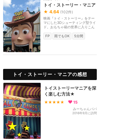
トイ・ストーリー・マニア
★
4.64
(
102
件)
映画『トイ・ストーリー』をテー
マにした3Dシューティング型ライ
ド。おもちゃ箱の世界に入りこん
だゲストは3Dメガ...
FP
雨でもOK
5分間
トイ・ストーリー・マニアの感想
トイストーリーマニアを深
く楽しむ方法★
★★★★★
15
みーちゃんパパ
2016年9月に訪問