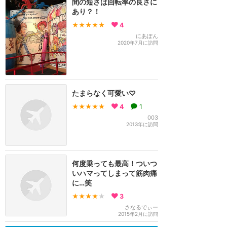
間の短さは回転率の良さに
あり？！
★★★★★
4
にあぽん
2020年7月に訪問
たまらなく可愛い♡
★★★★★
4
1
003
2013年に訪問
何度乗っても最高！ついつ
いハマってしまって筋肉痛
に…笑
★★★★
★
3
さなるでぃー
2015年2月に訪問