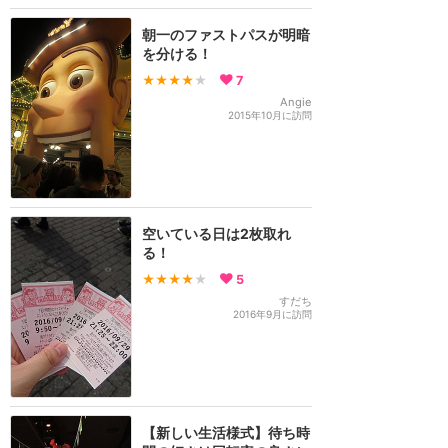
朝一のファストパスが明暗
を分ける！
★★★★
★
7
Angie
2015年10月に訪問
空いている日は2枚取れ
る！
★★★★
★
5
すだち
2016年9月に訪問
【新しい生活様式】待ち時