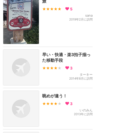
旅
★★★★★
5
sana
2019年2月に訪問
早い・快適・楽3拍子揃っ
た移動手段
★★★★
★
3
ターキー
2014年8月に訪問
眺めが違う！
★★★★
★
3
いのみん
2013年に訪問