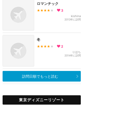
ロマンチック
★★★★
★
3
kishina
2013年に訪問
冬
★★★★
★
2
りほち
2014年に訪問
訪問日順でもっと読む
東京ディズニーリゾート
攻略ガイド
新着クチコミ