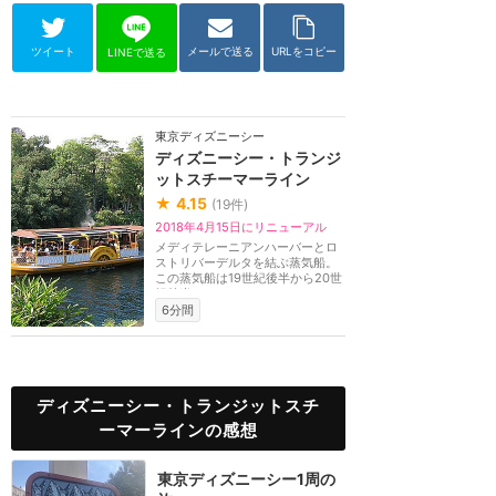
ツイート
メールで送る
URLをコピー
LINEで送る
東京ディズニーシー
ディズニーシー・トランジ
ットスチーマーライン
★
4.15
(
19
件)
2018年4月15日にリニューアル
メディテレーニアンハーバーとロ
ストリバーデルタを結ぶ蒸気船。
この蒸気船は19世紀後半から20世
紀前半にかけてア...
6分間
ディズニーシー・トランジットスチ
ーマーラインの感想
東京ディズニーシー1周の