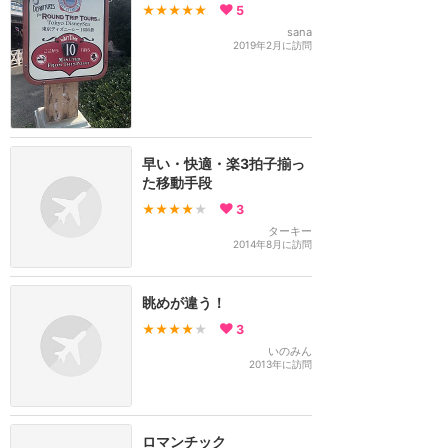
★★★★★
5
sana
2019年2月に訪問
早い・快適・楽3拍子揃っ
た移動手段
★★★★
★
3
ターキー
2014年8月に訪問
眺めが違う！
★★★★
★
3
いのみん
2013年に訪問
ロマンチック