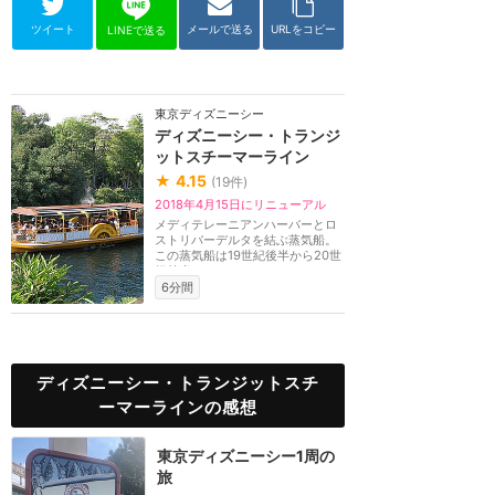
ツイート
メールで送る
URLをコピー
LINEで送る
東京ディズニーシー
ディズニーシー・トランジ
ットスチーマーライン
★
4.15
(
19
件)
2018年4月15日にリニューアル
メディテレーニアンハーバーとロ
ストリバーデルタを結ぶ蒸気船。
この蒸気船は19世紀後半から20世
紀前半にかけてア...
6分間
ディズニーシー・トランジットスチ
ーマーラインの感想
東京ディズニーシー1周の
旅