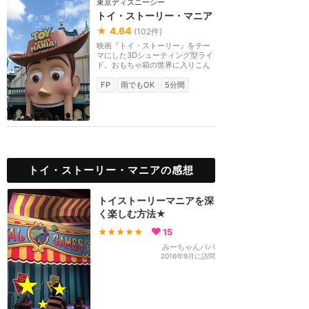
東京ディズニーシー
トイ・ストーリー・マニア
★
4.64
(
102
件)
映画『トイ・ストーリー』をテー
マにした3Dシューティング型ライ
ド。おもちゃ箱の世界に入りこん
だゲストは3Dメガ...
FP
雨でもOK
5分間
トイ・ストーリー・マニアの感想
トイストーリーマニアを深
く楽しむ方法★
★★★★★
15
みーちゃんパパ
2016年9月に訪問