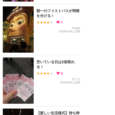
朝一のファストパスが明暗
を分ける！
★★★★
★
7
Angie
2015年10月に訪問
空いている日は2枚取れ
る！
★★★★
★
5
すだち
2016年9月に訪問
【新しい生活様式】待ち時