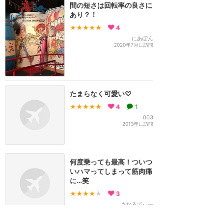
間の短さは回転率の良さに
あり？！
★★★★★
4
にあぽん
2020年7月に訪問
たまらなく可愛い♡
★★★★★
4
1
003
2013年に訪問
何度乗っても最高！ついつ
いハマってしまって筋肉痛
に…笑
★★★★
★
3
さなるでぃー
2015年2月に訪問