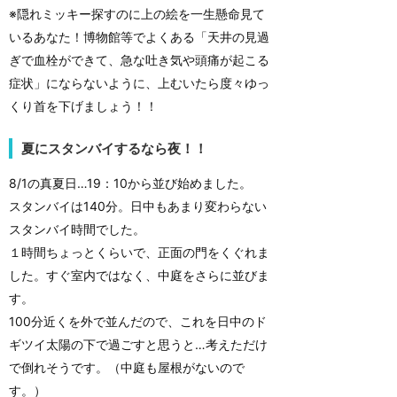
※隠れミッキー探すのに上の絵を一生懸命見て
いるあなた！博物館等でよくある「天井の見過
ぎで血栓ができて、急な吐き気や頭痛が起こる
症状」にならないように、上むいたら度々ゆっ
くり首を下げましょう！！
夏にスタンバイするなら夜！！
8/1の真夏日…19：10から並び始めました。
スタンバイは140分。日中もあまり変わらない
スタンバイ時間でした。
１時間ちょっとくらいで、正面の門をくぐれま
した。すぐ室内ではなく、中庭をさらに並びま
す。
100分近くを外で並んだので、これを日中のド
ギツイ太陽の下で過ごすと思うと…考えただけ
で倒れそうです。（中庭も屋根がないので
す。）