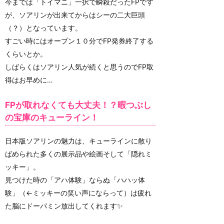
今までは「トイマニ」一択で瞬殺だったFPです
が、ソアリンが出来てからはシーの二大巨頭
（？）となっています。
すごい時にはオープン１０分でFP発券終了する
くらいとか。
しばらくはソアリン人気が続くと思うのでFP取
得はお早めに…
FPが取れなくても大丈夫！？暇つぶし
の宝庫のキューライン！
日本版ソアリンの魅力は、キューラインに散り
ばめられた多くの展示品や絵画そして「隠れミ
ッキー」。
見つけた時の「アハ体験」ならぬ「ハハッ体
験」（←ミッキーの笑い声にならって）は疲れ
た脳にドーパミン放出してくれます✨