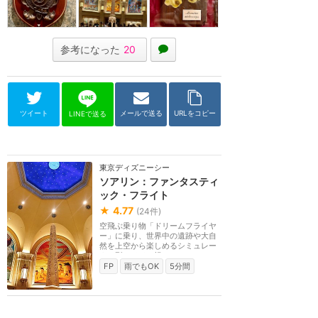
参考になった
20
ツイート
メールで送る
URLをコピー
LINEで送る
東京ディズニーシー
ソアリン：ファンタスティ
ック・フライト
★
4.77
(
24
件)
空飛ぶ乗り物「ドリームフライヤ
ー」に乗り、世界中の遺跡や大自
然を上空から楽しめるシミュレー
ター型ライド。視...
FP
雨でもOK
5分間