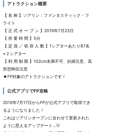
アトラクション概要
【 名 称 】ソアリン：ファンタスティック・フ
ライト
【 正 式 オ ー プ ン 】2019年7月23日
【 所 要 時 間 】5分
【 定 員 ／ 収 容 人 数 】1シアターあたり87名
×２シアター
【 利 用 制 限 】102cm未満不可、妊婦注意、高
所恐怖症注意
★FP対象のアトラクションです！
公式アプリでFP攻略
2019年7月17日からFPが公式アプリで取得でき
るようになりました！
これはソアリンオープンに合わせて更新された
ように思えるアップデート…💡