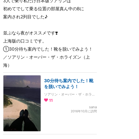
3人で乗り私だけ日本版ソアリンは
初めてでして乗る位置の部屋真ん中のBに
案内され2列目でした♪
並ぶなら夜がオススメです❣️
上海版の口コミです。
①30分待ち案内でした！靴を脱いでみよう！
／ソアリン・オーバー・ザ・ホライズン（上
海）
30分待ち案内でした！靴
を脱いでみよう！
ソアリン・オーバー・ザ・ホライズン
11
sana
2016年10月に訪問