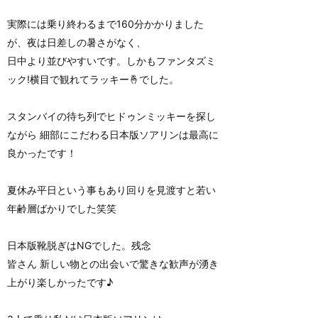
実際には乗り終わるまで160分かかりました
が、夜は日差しの暑さがなく、
日中より並びやすいです。しかもファンタズミ
ック!横目で観れてラッキー🤞でした。
スタンバイの待ち列でヒドゥンミッキーを探し
ながら 細部にこだわる日本版ソアリンは最高に
良かったです！
夏休み平日という事もあり回りを見渡すと若い
年齢層ばかりでした笑笑
日本版靴脱ぎはNGでした。残念
皆さん 新しい物との出会いで驚きな歓声が湧き
上がり楽しかったです♪