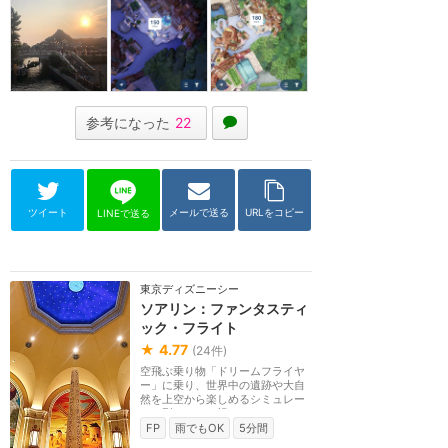
参考になった
22
ツイート
メールで送る
URLをコピー
LINEで送る
東京ディズニーシー
ソアリン：ファンタスティ
ック・フライト
★
4.77
(
24
件)
空飛ぶ乗り物「ドリームフライヤ
ー」に乗り、世界中の遺跡や大自
然を上空から楽しめるシミュレー
ター型ライド。視...
FP
雨でもOK
5分間