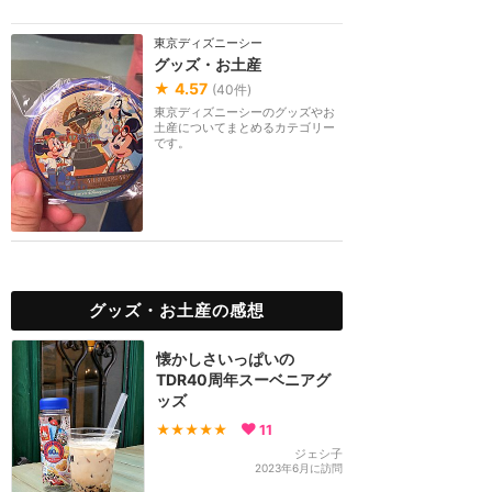
東京ディズニーシー
グッズ・お土産
★
4.57
(
40
件)
東京ディズニーシーのグッズやお
土産についてまとめるカテゴリー
です。
グッズ・お土産の感想
懐かしさいっぱいの
TDR40周年スーベニアグ
ッズ
★★★★★
11
ジェシ子
2023年6月に訪問