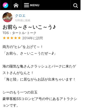
クロエ
12年前に投稿
お前ら～さ～いこ～う♪
TDS：タートル･トーク
★★★★★
2014年に訪問
両方の”ヒレ”を上げて～！
「お前ら、さ～いこ～うだぜ～♪」
海の陽気な亀さんクラッシュとパークに来たゲ
ストさんがなんと！
「海と陸」に居ながらお話が出来ちゃいます！
シーのもう一つの目玉
豪華客船SSコロンビア号の中にあるアトラクシ
ョンです。