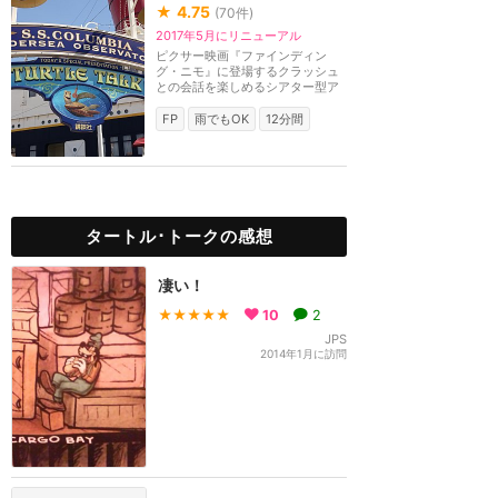
★
4.75
(
70
件)
2017年5月にリニューアル
ピクサー映画『ファインディン
グ・ニモ』に登場するクラッシュ
との会話を楽しめるシアター型ア
トラクション。クラ...
FP
雨でもOK
12分間
タートル･トークの感想
凄い！
★★★★★
10
2
JPS
2014年1月に訪問