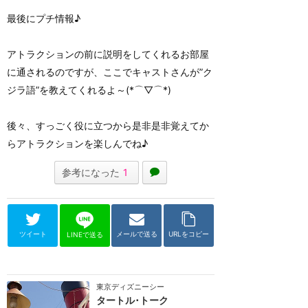
最後にプチ情報♪
アトラクションの前に説明をしてくれるお部屋
に通されるのですが、ここでキャストさんが”ク
ジラ語”を教えてくれるよ～(*⌒▽⌒*)
後々、すっごく役に立つから是非是非覚えてか
らアトラクションを楽しんでね♪
参考になった
1
ツイート
メールで送る
URLをコピー
LINEで送る
東京ディズニーシー
タートル･トーク