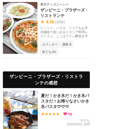
東京ディズニーシー
ザンビーニ・ブラザーズ・
リストランテ
★
4.19
(
35
件)
ピッツァ、パスタ、ドリアをお手
頃価格で楽しめるイタリア料理レ
ストラン。ここはワイン醸造を手
がけるサンビーニ...
カウンター
価格 $
雨でもOK
ザンビーニ・ブラザーズ・リストラ
ンテの感想
夏だ！かき氷だ！かき氷パ
スタだ！お帰りなさいかき
氷パスタ♡♡♡
★★★★★
19
すだち
2022年6月に訪問