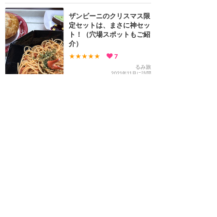
ザンビーニのクリスマス限
定セットは、まさに神セッ
ト！（穴場スポットもご紹
介）
★★★★★
7
るみ旅
2021年11月に訪問
クリスマス限定のおすすめ
セットとメイプル風味のホ
ットアップルドリンクどち
らも12/25までの販売です
★★★★
★
4
さやさや
2021年12月に訪問
ザンビーニのおすすめセッ