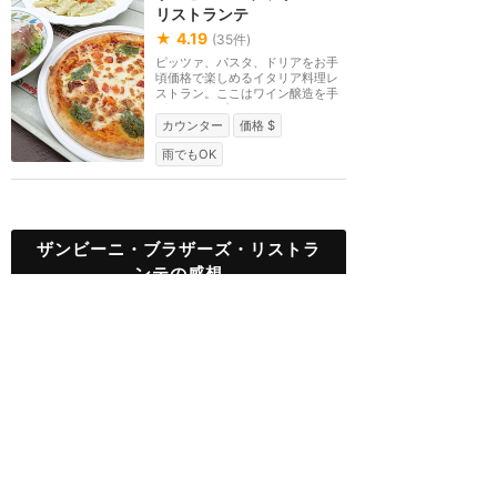
リストランテ
★
4.19
(
35
件)
ピッツァ、パスタ、ドリアをお手
頃価格で楽しめるイタリア料理レ
ストラン。ここはワイン醸造を手
がけるサンビーニ...
カウンター
価格 $
雨でもOK
ザンビーニ・ブラザーズ・リストラ
ンテの感想
夏だ！かき氷だ！かき氷パ
スタだ！お帰りなさいかき
氷パスタ♡♡♡
★★★★★
19
すだち
2022年6月に訪問