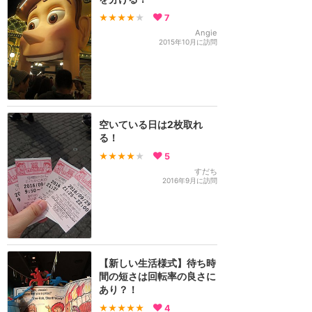
★★★★
★
7
Angie
2015年10月に訪問
空いている日は2枚取れ
る！
★★★★
★
5
すだち
2016年9月に訪問
【新しい生活様式】待ち時
間の短さは回転率の良さに
あり？！
★★★★★
4