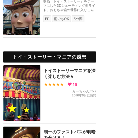
映画『トイ・ストーリー』をテー
マにした3Dシューティング型ライ
ド。おもちゃ箱の世界に入りこん
だゲストは3Dメガ...
FP
雨でもOK
5分間
トイ・ストーリー・マニアの感想
トイストーリーマニアを深
く楽しむ方法★
★★★★★
15
みーちゃんパパ
2016年9月に訪問
朝一のファストパスが明暗
を分ける！