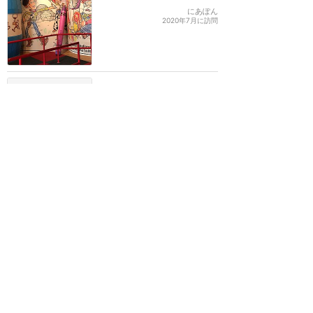
にあぽん
2020年7月に訪問
たまらなく可愛い♡
★★★★★
4
1
003
2013年に訪問
何度乗っても最高！ついつ
いハマってしまって筋肉痛
に…笑
★★★★
★
3
さなるでぃー
2015年2月に訪問
訪問日順でもっと読む