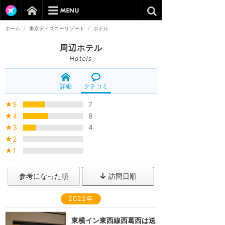
ホーム
/
東京ディズニーリゾート
/
ホテル
周辺ホテル
Hotels
詳細
クチコミ
★5
7
★4
8
★3
4
★2
★1
参考になった順
訪問日順
2022年
東横イン東西線西葛西は送