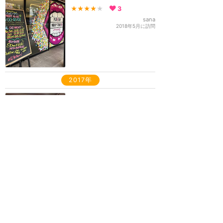
★★★★
★
3
sana
2018年5月に訪問
2017年
快適な宿を見つけた。はず
が・・・
★★★
★★
18
kishina
2017年12月に訪問
お一人様の宿泊でもオスス
メです!