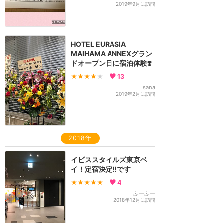
2019年9月に訪問
HOTEL EURASIA
MAIHAMA ANNEXグラン
ドオープン日に宿泊体験❣️
★★★★
★
13
sana
2019年2月に訪問
2018年
イビススタイルズ東京ベ
イ！定宿決定‼️です
★★★★★
4
ふーふー
2018年12月に訪問