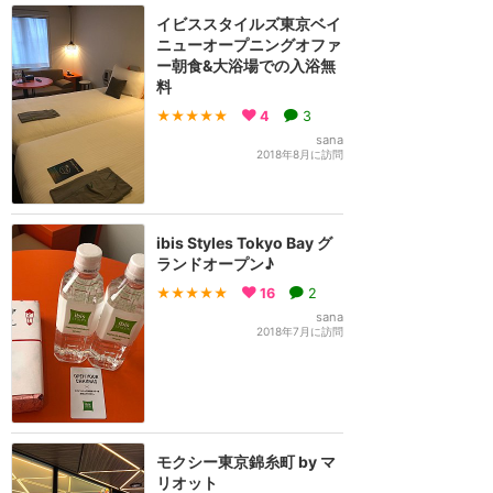
イビススタイルズ東京ベイ
ニューオープニングオファ
ー朝食&大浴場での入浴無
料
★★★★★
4
3
sana
2018年8月に訪問
ibis Styles Tokyo Bay グ
ランドオープン♪
★★★★★
16
2
sana
2018年7月に訪問
モクシー東京錦糸町 by マ
リオット