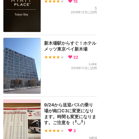
★★★★
★
15
S
2019年12月に訪問
新木場駅からすぐ！ホテル
メッツ東京ベイ新木場
★★★★
★
22
Luke
2019年11月に訪問
9/24から送迎バスの乗り
場が南口C3に変更になり
ます。時間も変更になりま
す。ご注意を（╹◡╹）
★★★★
★
3
sana