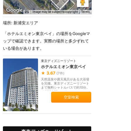
Image may be subject to copyright
Terms
場所: 新浦安エリア
「ホテルエミオン東京ベイ」の場所をGoogleマ
ップで確認できます。実際の場所と多少ずれて
いる場合があります。
東京ディズニーリゾート
ホテルエミオン東京ベイ
★
3.67
(
7
件)
天然温泉や露天風呂がある大浴場
を完備。東京ディズニーリゾート
まで無料シャトルバスで約10分。
JR新浦安駅から徒...
空室検索