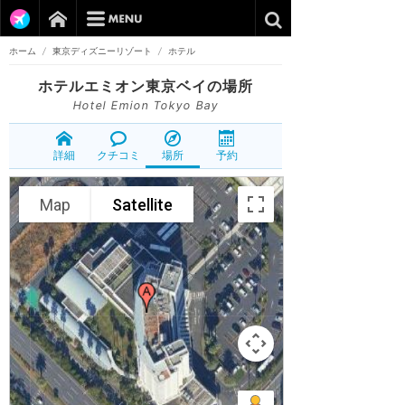
ホーム
/
東京ディズニーリゾート
/
ホテル
ホテルエミオン東京ベイ
の場所
Hotel Emion Tokyo Bay
詳細
クチコミ
場所
予約
Map
Satellite