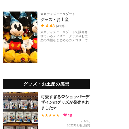
東京ディズニーリゾート
グッズ・お土産
★
4.43
(
41
件)
東京ディズニーリゾートで販売さ
れているディズニーグッズやお土
産の情報をまとめるカテゴリーで
す。
グッズ・お土産の感想
可愛すぎる♡ショッパーデ
ザインのグッズが発売され
ました✨
★★★★★
18
すだち
2022年8月に訪問