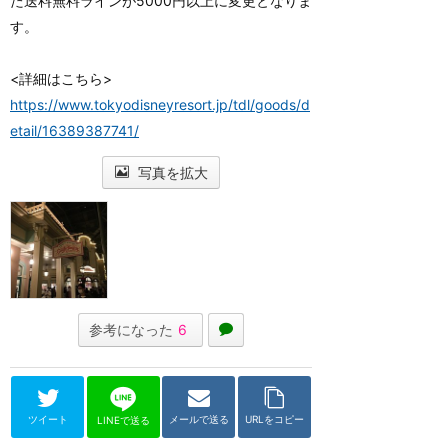
た送料無料ラインが5000円以上に変更となりま
す。
<詳細はこちら>
https://www.tokyodisneyresort.jp/tdl/goods/d
etail/16389387741/
写真を拡大
参考になった
6
ツイート
メールで送る
URLをコピー
LINEで送る