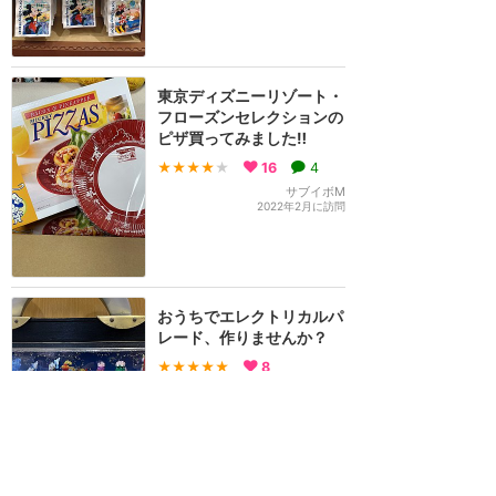
東京ディズニーリゾート・
フローズンセレクションの
ピザ買ってみました‼️
★★★★
★
16
4
サブイボM
2022年2月に訪問
おうちでエレクトリカルパ
レード、作りませんか？
★★★★★
8
Summy
2022年2月に訪問