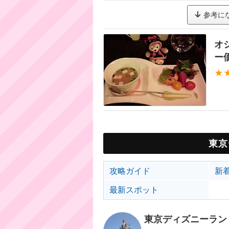
参考に
オ
ー価
★
東京
攻略ガイド
新
最新スポット
東京ディズニーラン