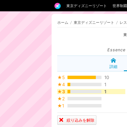
東京ディズニーリゾート
世界制
ホーム
/
東京ディズニーリゾート
/
レス
Essence 
詳細
★5
10
★4
1
★3
1
★2
★1
絞り込みを解除