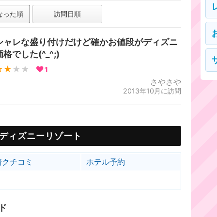
なった順
訪問日順
シャレな盛り付けだけど確かお値段がディズニ
格でした(^_^;)
★★
★★
1
さやさや
2013年10月に訪問
ディズニーリゾート
着クチコミ
ホテル予約
ド