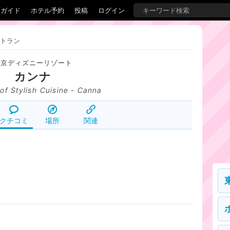
覇ガイド
ホテル予約
投稿
ログイン
トラン
東京ディズニーリゾート
カンナ
of Stylish Cuisine - Canna
クチコミ
場所
関連