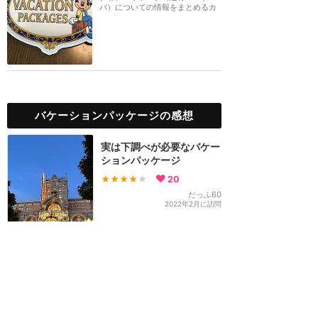
パ）についての情報をまとめるカ
テゴリーです。
バケーションパッケージの感想
実は下調べが必要なバケー
ションパッケージ
★★★★
★
20
だっふ60
2022年2月に訪問
ファンタジースプリングス
バケパの良かったところ、
残念なところ