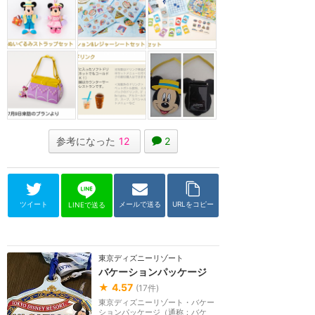
参考になった
12
2
ツイート
メールで送る
URLをコピー
LINEで送る
東京ディズニーリゾート
バケーションパッケージ
★
4.57
(
17
件)
東京ディズニーリゾート・バケー
ションパッケージ（通称：バケ