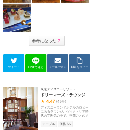
参考になった
7
ツイート
メールで送る
URLをコピー
LINEで送る
東京ディズニーリゾート
ドリーマーズ・ラウンジ
★
4.47
(
45
件)
ディズニーランドホテルのロビー
にあるラウンジ。ヴィクトリア時
代の雰囲気の中で、季節ごとのメ
ニューやカクテル...
テーブル
価格 $$