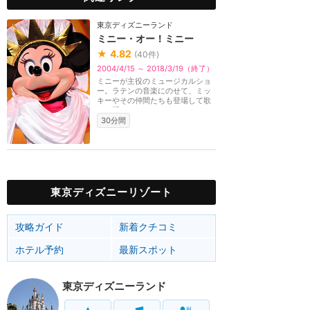
東京ディズニーランド
ミニー・オー！ミニー
★
4.82
(
40
件)
2004/4/15 ～ 2018/3/19（終了）
ミニーが主役のミュージカルショ
ー。ラテンの音楽にのせて、ミッ
キーやその仲間たちも登場して歌
って踊るパワフル...
30分間
東京ディズニーリゾート
攻略ガイド
新着クチコミ
ホテル予約
最新スポット
東京ディズニーランド