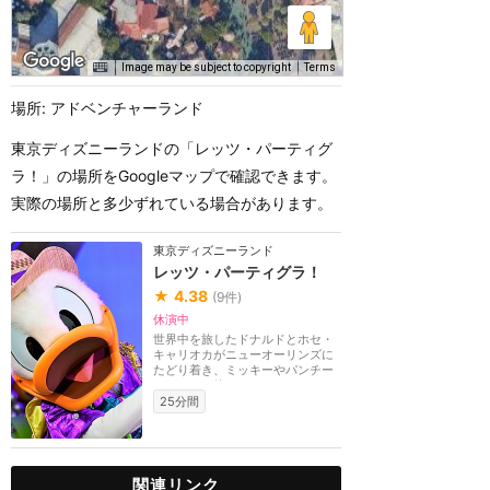
Image may be subject to copyright
Terms
場所: アドベンチャーランド
東京ディズニーランドの「レッツ・パーティグ
ラ！」の場所をGoogleマップで確認できます。
実際の場所と多少ずれている場合があります。
東京ディズニーランド
レッツ・パーティグラ！
★
4.38
(
9
件)
休演中
世界中を旅したドナルドとホセ・
キャリオカがニューオーリンズに
たどり着き、ミッキーやパンチー
トたちも一緒にな...
25分間
関連リンク