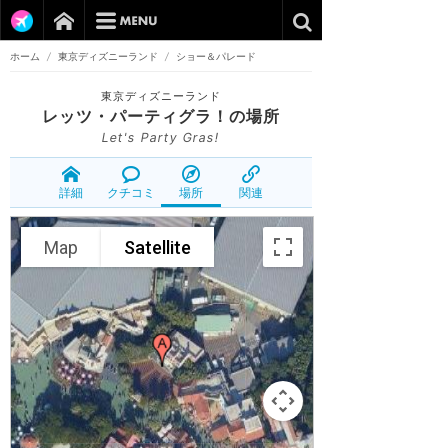
ホーム
/
東京ディズニーランド
/
ショー＆パレード
東京ディズニーランド
レッツ・パーティグラ！
の場所
Let's Party Gras!
詳細
クチコミ
場所
関連
Map
Satellite