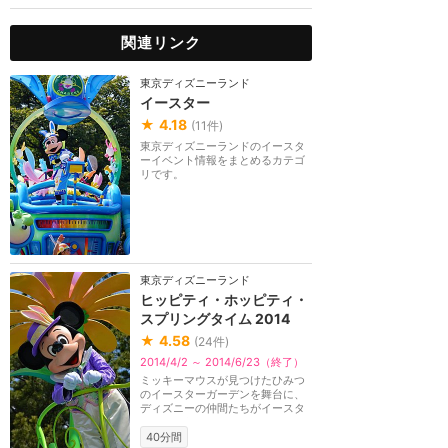
関連リンク
東京ディズニーランド
イースター
★
4.18
(
11
件)
東京ディズニーランドのイースタ
ーイベント情報をまとめるカテゴ
リです。
東京ディズニーランド
ヒッピティ・ホッピティ・
スプリングタイム 2014
★
4.58
(
24
件)
2014/4/2 ～ 2014/6/23（終了）
ミッキーマウスが見つけたひみつ
のイースターガーデンを舞台に、
ディズニーの仲間たちがイースタ
ーバニーたちと一...
40分間