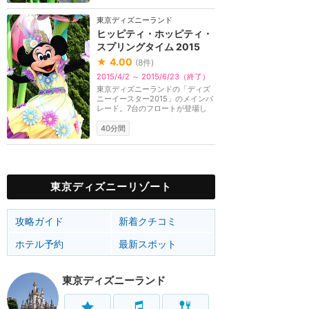
東京ディズニーランド
ヒッピティ・ホッピティ・
スプリングタイム 2015
★
4.00
(
8
件)
2015/4/2 ～ 2015/6/23（終了）
東京ディズニーランドの「ディズ
ニーイースター2015」のメインパ
レード。7台のフロートが登場し
て、ひみつのイース...
40分間
東京ディズニーリゾート
攻略ガイド
新着クチコミ
ホテル予約
最新スポット
東京ディズニーランド