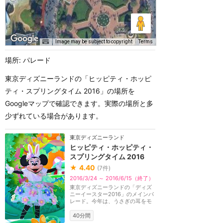
Image may be subject to copyright
Terms
場所: パレード
東京ディズニーランドの「ヒッピティ・ホッピ
ティ・スプリングタイム 2016」の場所を
Googleマップで確認できます。実際の場所と多
少ずれている場合があります。
東京ディズニーランド
ヒッピティ・ホッピティ・
スプリングタイム 2016
★
4.40
(
7
件)
2016/3/24 ～ 2016/6/15（終了）
東京ディズニーランドの「ディズ
ニーイースター2016」のメインパ
レード。今年は、うさぎの耳をモ
チーフにした“うさ...
40分間