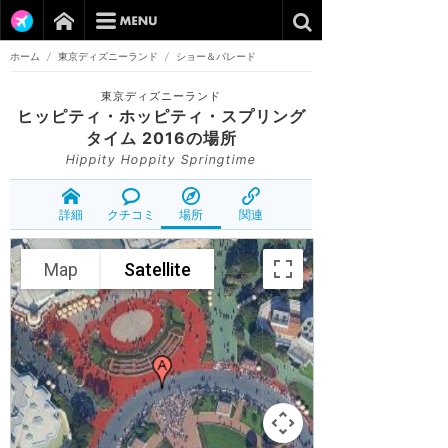
ホーム
/
東京ディズニーランド
/
ショー＆パレード
東京ディズニーランド
ヒッピティ・ホッピティ・スプリング
タイム 2016
の場所
Hippity Hoppity Springtime
詳細
クチコミ
場所
関連
Map
Satellite