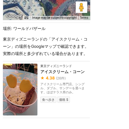
Image may be subject to copyright
Terms
場所: ワールドバザール
東京ディズニーランドの「アイスクリーム・コ
ーン」の場所をGoogleマップで確認できます。
実際の場所と多少ずれている場合があります。
東京ディズニーランド
アイスクリーム・コーン
★
4.38
(
26
件)
アイスクリーム専門店。シング
ル、ダブル、サンデーを選べま
す。ほぼテラス席のみ。
食べ歩き
価格 $