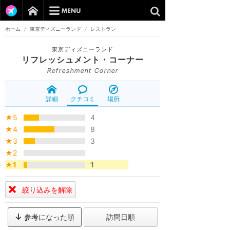
ホーム
/
東京ディズニーランド
/
レストラン
東京ディズニーランド
リフレッシュメント・コーナー
Refreshment Corner
詳細
クチコミ
場所
★5
4
★4
8
★3
3
★2
★1
1
絞り込みを解除
参考になった順
訪問日順