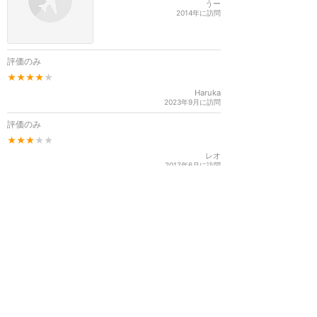
うー
2014年に訪問
評価のみ
★★★★
★
Haruka
2023年9月に訪問
評価のみ
★★★
★★
レオ
2017年6月に訪問
東京ディズニーリゾート
攻略ガイド
新着クチコミ
ホテル予約
最新スポット
東京ディズニーランド