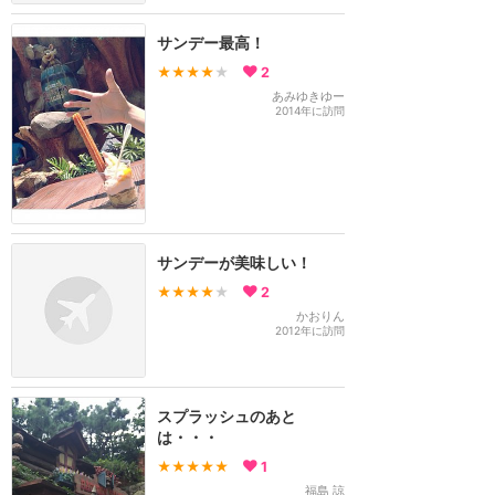
サンデー最高！
★★★★
★
2
あみゆきゆー
2014年に訪問
サンデーが美味しい！
★★★★
★
2
かおりん
2012年に訪問
スプラッシュのあと
は・・・
★★★★★
1
福島 諒