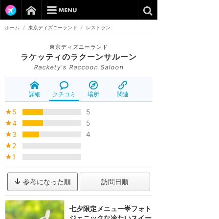
ホーム
/
東京ディズニーランド
/
レストラン
東京ディズニーランド
ラケッティのラクーンサルーン
Rackety's Raccoon Saloon
詳細
クチコミ
場所
関連
★5
5
★4
5
★3
4
★2
★1
参考になった順
訪問日順
七夕限定メニュー🌟フォト
ジェニックな冷たいスイー