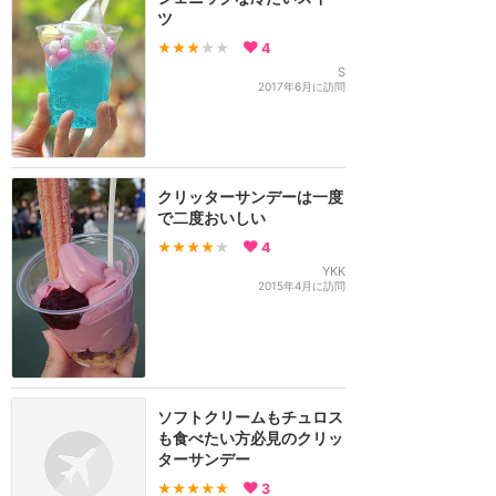
ツ
★★★
★★
4
S
2017年6月に訪問
クリッターサンデーは一度
で二度おいしい
★★★★
★
4
YKK
2015年4月に訪問
ソフトクリームもチュロス
も食べたい方必見のクリッ
ターサンデー
★★★★★
3