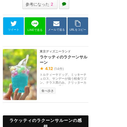
参考になった
2
ツイート
メールで送る
URLをコピー
LINEで送る
東京ディズニーランド
ラケッティのラクーンサル
ーン
★
4.12
(
14
件)
トルティーヤドッグ、ミッキーチ
ュロス、サンデーが揃う軽食ワゴ
ン。テラス席のみ。クリッターカ
ントリーの一番奥...
食べ歩き
ラケッティのラクーンサルーンの感
想