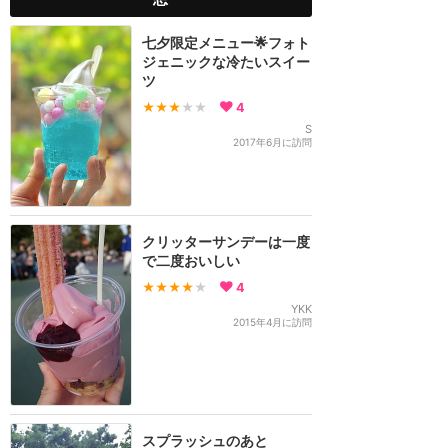
七夕限定メニュー🌟フォト
ジェニックな冷たいスイー
ツ
★★★
★★
4
S
2017年6月に訪問
クリッターサンデーは一度
で二度おいしい
★★★★
★
4
YKK
2015年4月に訪問
スプラッシュのあと