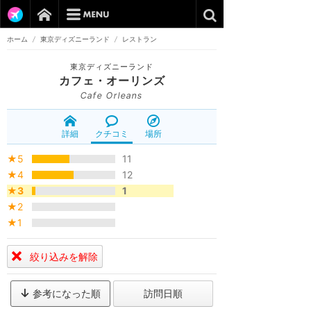
ホーム
/
東京ディズニーランド
/
レストラン
東京ディズニーランド
カフェ・オーリンズ
Cafe Orleans
詳細
クチコミ
場所
★5
11
★4
12
★3
1
★2
★1
絞り込みを解除
参考になった順
訪問日順