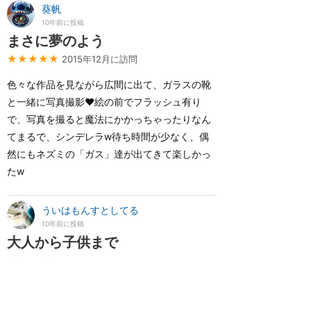
葵帆
10年前に投稿
まさに夢のよう
★★★★★
2015年12月に訪問
色々な作品を見ながら広間に出て、ガラスの靴
と一緒に写真撮影❤️絵の前でフラッシュ有り
で、写真を撮ると魔法にかかっちゃったりなん
てまるで、シンデレラw待ち時間が少なく、偶
然にもネズミの「ガス」達が出てきて楽しかっ
たw
ういはもんすとしてる
10年前に投稿
大人から子供まで
★★★★★
2015年9月に訪問
大人から子供まで、男女問わず楽しめる場所だ
と思います 一度にたくさんの方が案内されるの