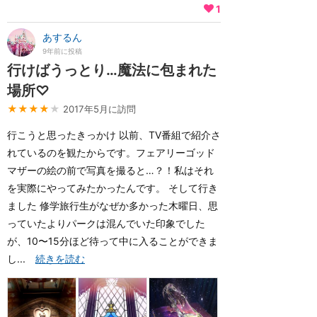
1
あするん
9年前に投稿
行けばうっとり…魔法に包まれた
場所♡
★★★★
★
2017年5月に訪問
行こうと思ったきっかけ 以前、TV番組で紹介さ
れているのを観たからです。フェアリーゴッド
マザーの絵の前で写真を撮ると…？！私はそれ
を実際にやってみたかったんです。 そして行き
ました 修学旅行生がなぜか多かった木曜日、思
っていたよりパークは混んでいた印象でした
が、10〜15分ほど待って中に入ることができま
し...
続きを読む