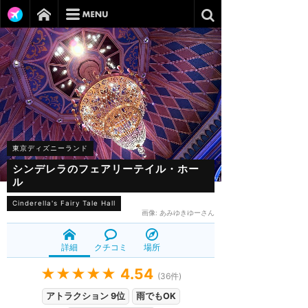
東京ディズニーランド
シンデレラのフェアリーテイル・ホー
ル
Cinderella's Fairy Tale Hall
画像:
あみゆきゆーさん
詳細
クチコミ
場所
★★★★★
4.54
(
36
件)
アトラクション 9位
雨でもOK