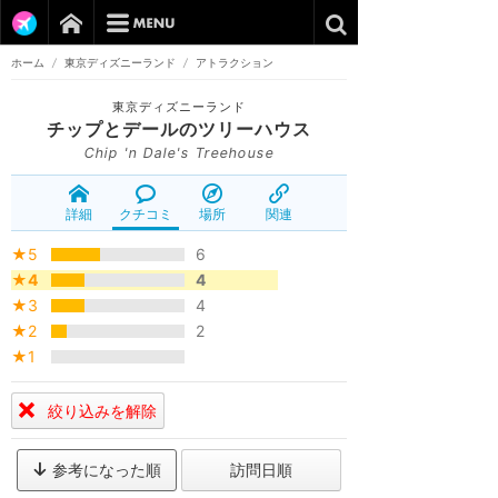
ホーム
/
東京ディズニーランド
/
アトラクション
東京ディズニーランド
チップとデールのツリーハウス
Chip 'n Dale's Treehouse
詳細
クチコミ
場所
関連
★5
6
★4
4
★3
4
★2
2
★1
絞り込みを解除
参考になった順
訪問日順