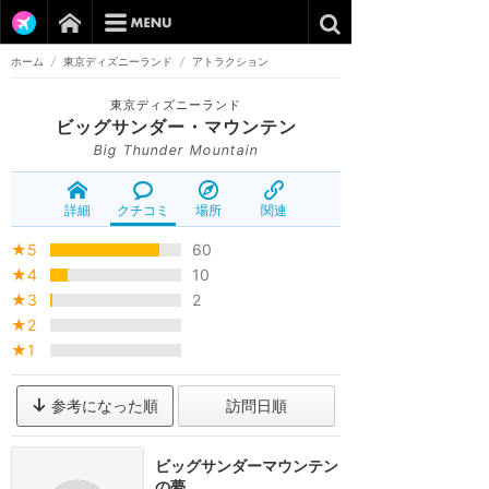
ホーム
/
東京ディズニーランド
/
アトラクション
東京ディズニーランド
ビッグサンダー・マウンテン
Big Thunder Mountain
詳細
クチコミ
場所
関連
★5
60
★4
10
★3
2
★2
★1
参考になった順
訪問日順
ビッグサンダーマウンテン
の夢