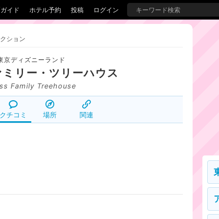
覇ガイド
ホテル予約
投稿
ログイン
クション
東京ディズニーランド
ァミリー・ツリーハウス
ss Family Treehouse
クチコミ
場所
関連