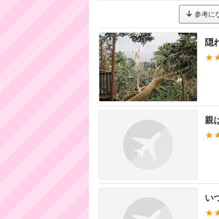
参考に
隠
★
親は
★
い
★