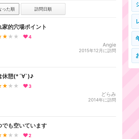
なった順
訪問日順
れ家的穴場ポイント
★★
★★
4
Angie
2015年12月に訪問
休憩(*´∀`)♪
★★
★★
3
どらみ
2014年に訪問
つでも空いています
★★
★★
2