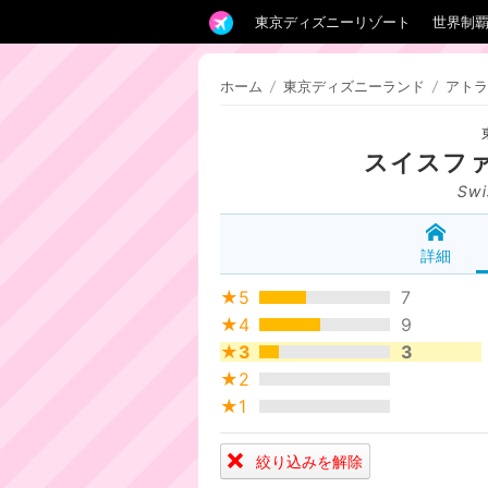
東京ディズニーリゾート
世界制
ホーム
/
東京ディズニーランド
/
アトラ
スイスフ
Swi
詳細
★5
7
★4
9
★3
3
★2
★1
絞り込みを解除