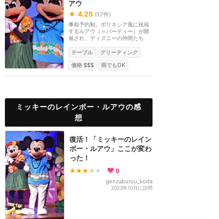
アウ
★
4.25
(
17
件)
事前予約制。ポリネシア風に祝福
するルアウ（＝パーティー）が開
催され、ディズニーの仲間たち
が、ハワイ、タヒチ...
テーブル
グリーティング
価格 $$$
雨でもOK
ミッキーのレインボー・ルアウの感
想
復活！「ミッキーのレイン
ボー・ルアウ」ここが変わ
った！
★★★
★★
9
genzaburou_koda
2023年10月に訪問