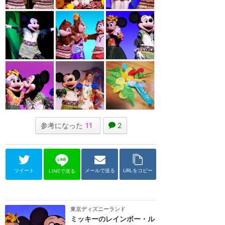
参考になった
11
2
ツイート
メールで送る
URLをコピー
LINEで送る
東京ディズニーランド
ミッキーのレインボー・ル