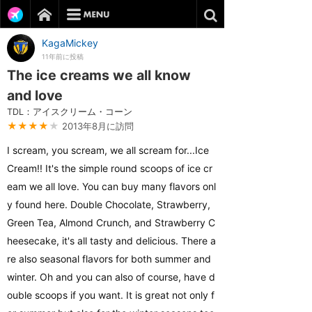
KagaMickey
11年前に投稿
The ice creams we all know
and love
TDL：アイスクリーム・コーン
★★★★
★
2013年8月に訪問
I scream, you scream, we all scream for...Ice
Cream!! It's the simple round scoops of ice cr
eam we all love. You can buy many flavors onl
y found here. Double Chocolate, Strawberry,
Green Tea, Almond Crunch, and Strawberry C
heesecake, it's all tasty and delicious. There a
re also seasonal flavors for both summer and
winter. Oh and you can also of course, have d
ouble scoops if you want. It is great not only f