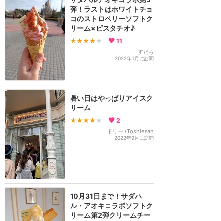
弾！ラストはホワイトチョ
コのストロベリーソフトク
リーム×ピスタチオ♪
★★★★
★
11
すだち
2022年1月に訪問
暑い日はやっぱりアイスク
リーム
★★★★
★
2
ドリー (Toshiesan
2022年9月に訪問
10月31日まで！サダハ
ル・アオキコラボソフトク
リーム第2弾クリームチー