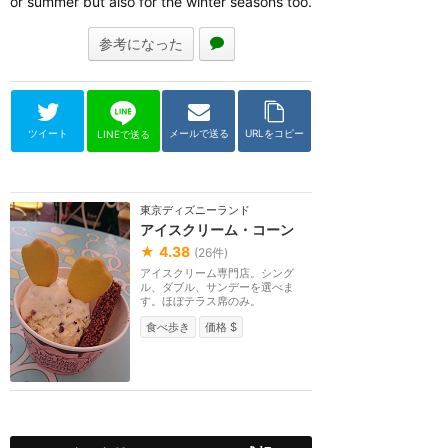
or summer but also for the winter seasons too.
参考になった
ツイート
メールで送る
URLをコピー
LINEで送る
東京ディズニーランド
アイスクリーム・コーン
★
4.38
(
26
件)
アイスクリーム専門店。シング
ル、ダブル、サンデーを選べま
す。ほぼテラス席のみ。
食べ歩き
価格 $