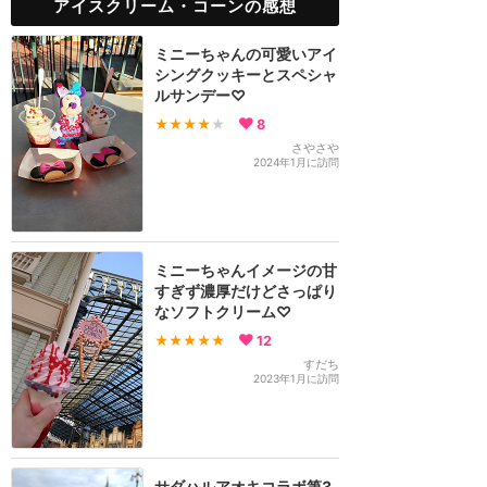
アイスクリーム・コーンの感想
ミニーちゃんの可愛いアイ
シングクッキーとスペシャ
ルサンデー♡
★★★★
★
8
さやさや
2024年1月に訪問
ミニーちゃんイメージの甘
すぎず濃厚だけどさっぱり
なソフトクリーム♡
★★★★★
12
すだち
2023年1月に訪問
サダハルアオキコラボ第3