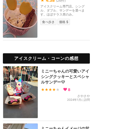
★
4.38
(
26
件)
アイスクリーム専門店。シング
ル、ダブル、サンデーを選べま
す。ほぼテラス席のみ。
食べ歩き
価格 $
アイスクリーム・コーンの感想
ミニーちゃんの可愛いアイ
シングクッキーとスペシャ
ルサンデー♡
★★★★
★
8
さやさや
2024年1月に訪問
ミニーちゃんイメージの甘