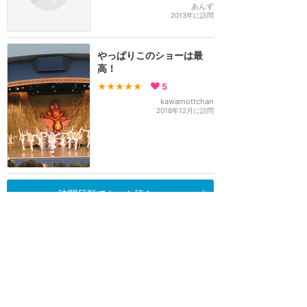
あんず
2013年に訪問
やっぱりこのショーは最
高！
★★★★★
5
kawamottchan
2018年12月に訪問
訪問日順でもっと読む
東京ディズニーリゾート
攻略ガイド
新着クチコミ