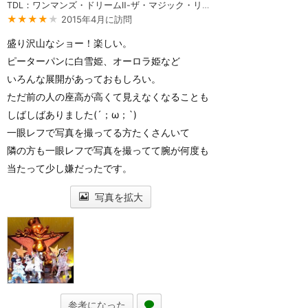
TDL：ワンマンズ・ドリームⅡ-ザ・マジック・リブズ・オン
★★★★
★
2015年4月に訪問
盛り沢山なショー！楽しい。
ピーターパンに白雪姫、オーロラ姫など
いろんな展開があっておもしろい。
ただ前の人の座高が高くて見えなくなることも
しばしばありました(´；ω；`)
一眼レフで写真を撮ってる方たくさんいて
隣の方も一眼レフで写真を撮ってて腕が何度も
当たって少し嫌だったです。
写真を拡大
参考になった