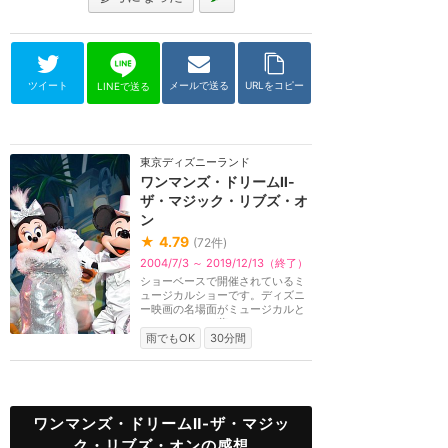
ツイート
メールで送る
URLをコピー
LINEで送る
東京ディズニーランド
ワンマンズ・ドリームⅡ-
ザ・マジック・リブズ・オ
ン
★
4.79
(
72
件)
2004/7/3 ～ 2019/12/13（終了）
ショーベースで開催されているミ
ュージカルショーです。ディズニ
ー映画の名場面がミュージカルと
してステージに蘇...
雨でもOK
30分間
ワンマンズ・ドリームⅡ-ザ・マジッ
ク・リブズ・オンの感想