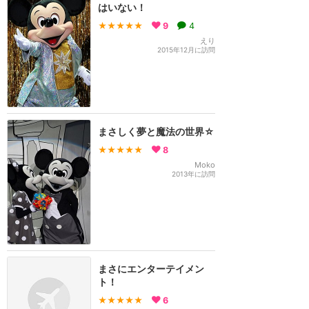
はいない！
★★★★★
9
4
えり
2015年12月に訪問
まさしく夢と魔法の世界☆
★★★★★
8
Moko
2013年に訪問
まさにエンターテイメン
ト！
★★★★★
6