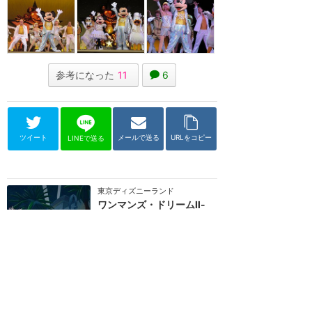
参考になった
11
6
ツイート
メールで送る
URLをコピー
LINEで送る
東京ディズニーランド
ワンマンズ・ドリームⅡ-
ザ・マジック・リブズ・オ
ン
★
4.79
(
72
件)
2004/7/3 ～ 2019/12/13（終了）
ショーベースで開催されているミ
ュージカルショーです。ディズニ
ー映画の名場面がミュージカルと
してステージに蘇...