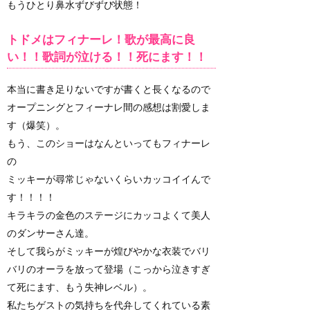
もうひとり鼻水ずびずび状態！
トドメはフィナーレ！歌が最高に良
い！！歌詞が泣ける！！死にます！！
本当に書き足りないですが書くと長くなるので
オープニングとフィーナレ間の感想は割愛しま
す（爆笑）。
もう、このショーはなんといってもフィナーレ
の
ミッキーが尋常じゃないくらいカッコイイんで
す！！！！
キラキラの金色のステージにカッコよくて美人
のダンサーさん達。
そして我らがミッキーが煌びやかな衣装でバリ
バリのオーラを放って登場（こっから泣きすぎ
て死にます、もう失神レベル）。
私たちゲストの気持ちを代弁してくれている素