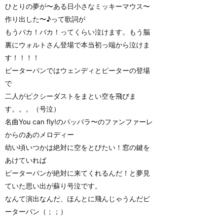
ひとりの夢が〜ある日小さなミッキーマウス〜
作り出した〜♪って歌詞が
もうバカ！バカ！ってくらい泣けます。もう脳
裏にウォルトさん登場で本当初っ端から泣けま
す！！！！
ピーターパンではウェンディとピーターの登場
で
二人がピクシーダストをまとい空を飛びま
す。。。（号泣）
名曲You can fly!のパッパラ〜のファンファーレ
からのあのメロディー
幼い頃いつかは絶対に空をとびたい！窓の鍵を
あけていれば
ピーターパンが絶対に来てくれるんだ！と夢見
ていた思い出が蘇り号泣です。
なんて演出なんだ、ほんとに飛んじゃうんだピ
ーターパン（；；）