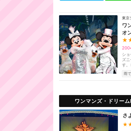
東京
ワ
オ
★
200
ショ
ズニ
す。
たシ
雨で
ワンマンズ・ドリーム
さ
★