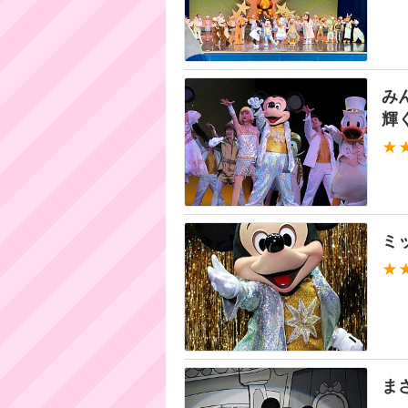
み
輝
★
ミ
★
ま