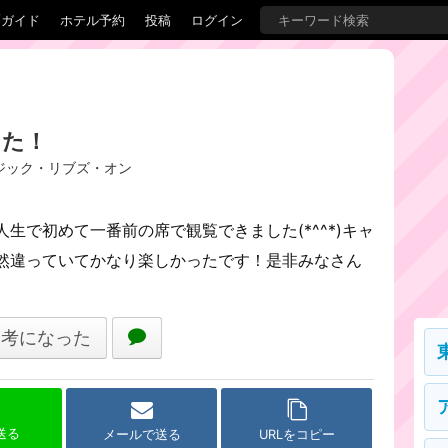
覇ガイド
ホテル予約
投稿
ログイン
した！
マジック・リブズ・オン
生で初めて一番前の席で観覧できました(*^^*)キャ
然違っていてかなり楽しかったです！是非みなさん
参考になった
で送る
メールで送る
URLをコピー