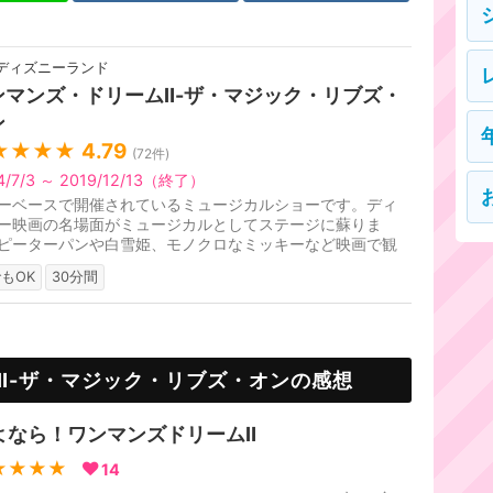
ディズニーランド
ンマンズ・ドリームⅡ-ザ・マジック・リブズ・
ン
★★★★
4.79
(
72
件)
4/7/3 ～ 2019/12/13（終了）
ーベースで開催されているミュージカルショーです。ディ
ー映画の名場面がミュージカルとしてステージに蘇りま
ピーターパンや白雪姫、モノクロなミッキーなど映画で観
ーンが様々な演出で再現され...
もOK
30分間
Ⅱ-ザ・マジック・リブズ・オンの感想
よなら！ワンマンズドリームⅡ
★★★★
14