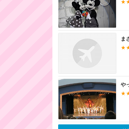
★
ま
★
や
★