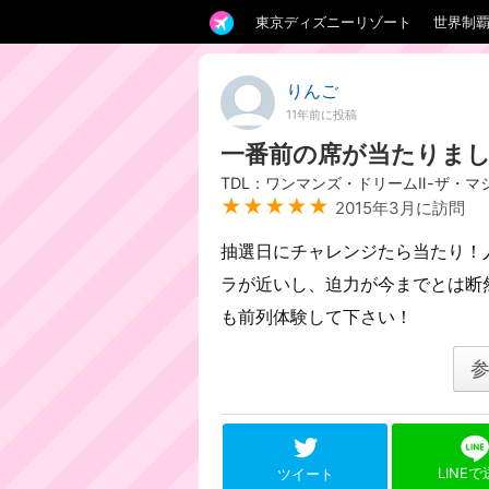
東京ディズニーリゾート
世界制
りんご
11年前に投稿
一番前の席が当たりま
TDL：ワンマンズ・ドリームⅡ-ザ・
★★★★★
2015年3月に訪問
抽選日にチャレンジたら当たり！人
ラが近いし、迫力が今までとは断
も前列体験して下さい！
LINE
ツイート