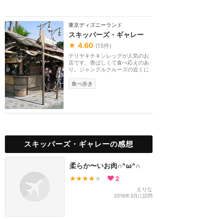
東京ディズニーランド
スキッパーズ・ギャレー
★
4.60
(
15
件)
テリヤキチキンレッグが人気のお
店です。香ばしくて食べ応えのあ
り。ジャングルクルーズの近くに
あります。
食べ歩き
スキッパーズ・ギャレーの感想
柔らか〜いお肉∩^ω^∩
★★★★
★
2
えりな
2016年3月に訪問