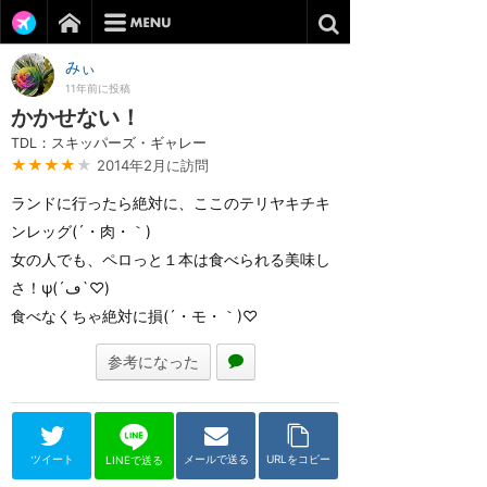
みぃ
11年前に投稿
かかせない！
TDL：スキッパーズ・ギャレー
★★★★
★
2014年2月に訪問
ランドに行ったら絶対に、ここのテリヤキチキ
ンレッグ(´・肉・｀)
女の人でも、ペロっと１本は食べられる美味し
さ！ψ(´ڡ`♡)
食べなくちゃ絶対に損(´・モ・｀)♡
参考になった
ツイート
メールで送る
URLをコピー
LINEで送る