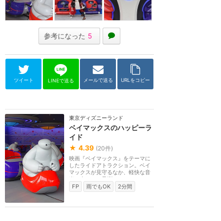
参考になった
5
ツイート
メールで送る
URLをコピー
LINEで送る
東京ディズニーランド
ベイマックスのハッピーラ
イド
★
4.39
(
20
件)
映画『ベイマックス』をテーマに
したライドアトラクション。ベイ
マックスが見守るなか、軽快な音
楽に合わせて予測...
FP
雨でもOK
2分間