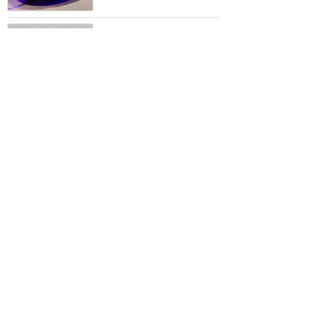
ご機嫌でノリノリ！周りも
テンションが上がるハッピ
ーライド！
★★★★
★
13
すだち
2020年9月に訪問
想像してたよりもハードで
した！
★★★★
★
3
北のプーさん
2021年12月に訪問