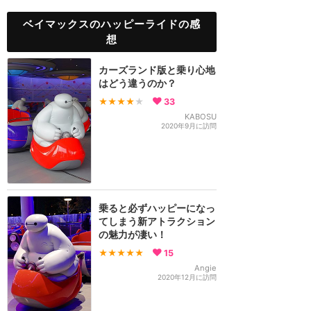
ベイマックスのハッピーライドの感
想
カーズランド版と乗り心地
はどう違うのか？
★★★★
★
33
KABOSU
2020年9月に訪問
乗ると必ずハッピーになっ
てしまう新アトラクション
の魅力が凄い！
★★★★★
15
Angie
2020年12月に訪問