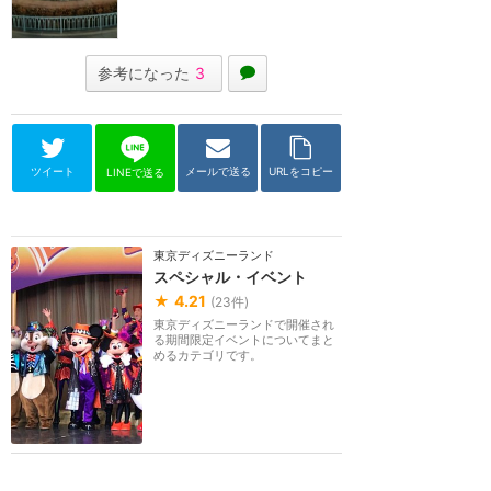
参考になった
3
ツイート
メールで送る
URLをコピー
LINEで送る
東京ディズニーランド
スペシャル・イベント
★
4.21
(
23
件)
東京ディズニーランドで開催され
る期間限定イベントについてまと
めるカテゴリです。