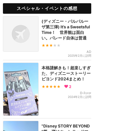
スペシャル・イベントの感想
(ディズニー・パルパルー
ザ第三弾) It’s a Sweetsful
Time！ 世界観は面白
い。パレード自体は普通
★★★
★★
AD
2025年2月に訪問
本格謎解きも！超楽しすぎ
た、ディズニーストーリー
ビヨンド2024まとめ！
★★★★★
2
Ꭰ-Ꭾꭵꭹꭴ
2024年2月に訪問
"Disney STORY BEYOND