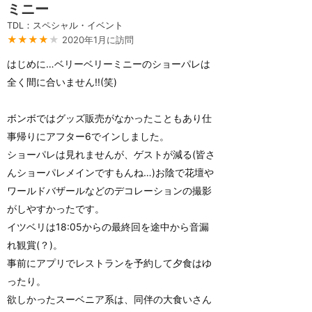
ミニー
TDL：スペシャル・イベント
★★★★
★
2020年1月に訪問
はじめに…ベリーベリーミニーのショーパレは
全く間に合いません!!(笑)
ボンボではグッズ販売がなかったこともあり仕
事帰りにアフター6でインしました。
ショーパレは見れませんが、ゲストが減る(皆さ
んショーパレメインですもんね…)お陰で花壇や
ワールドバザールなどのデコレーションの撮影
がしやすかったです。
イツベリは18:05からの最終回を途中から音漏
れ観賞(？)。
事前にアプリでレストランを予約して夕食はゆ
ったり。
欲しかったスーベニア系は、同伴の大食いさん