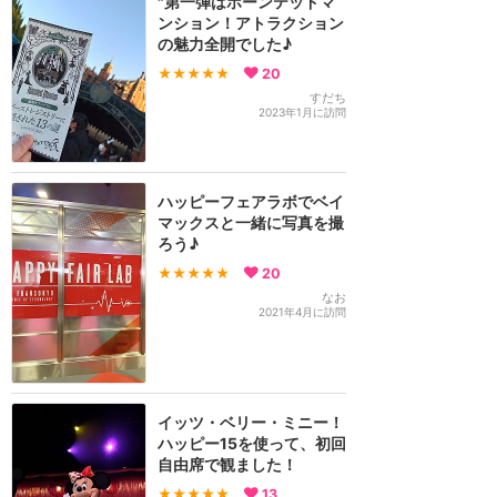
"第一弾はホーンテッドマ
ンション！アトラクション
の魅力全開でした♪
★★★★★
20
すだち
2023年1月に訪問
ハッピーフェアラボでベイ
マックスと一緒に写真を撮
ろう♪
★★★★★
20
なお
2021年4月に訪問
イッツ・ベリー・ミニー！
ハッピー15を使って、初回
自由席で観ました！
★★★★★
13