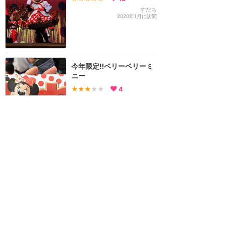
すだち
2020年1月に訪問
今年限定‼︎ベリーベリーミ
ニー
★★★
★★
4
ぎょーざ
2020年1月に訪問
訪問日順でもっと読む
東京ディズニーリゾート