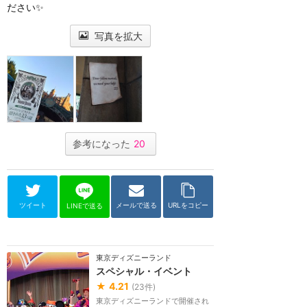
ださい✨
写真を拡大
参考になった
20
ツイート
メールで送る
URLをコピー
LINEで送る
東京ディズニーランド
スペシャル・イベント
★
4.21
(
23
件)
東京ディズニーランドで開催され