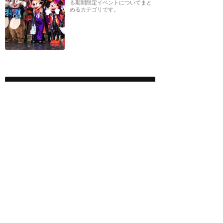
る期間限定イベントについてまと
めるカテゴリです。
スペシャル・イベントの感想
(ディズニー・パルパルー
ザ第三弾) It’s a Sweetsful
Time！ 世界観は面白
い。パレード自体は普通
★★★
★★
AD
2025年2月に訪問
本格謎解きも！超楽しすぎ
た、ディズニーストーリー
ビヨンド2024まとめ！
★★★★★
2