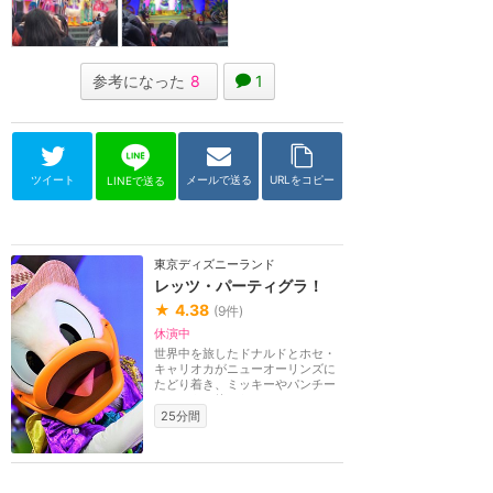
参考になった
8
1
ツイート
メールで送る
URLをコピー
LINEで送る
東京ディズニーランド
レッツ・パーティグラ！
★
4.38
(
9
件)
休演中
世界中を旅したドナルドとホセ・
キャリオカがニューオーリンズに
たどり着き、ミッキーやパンチー
トたちも一緒にな...
25分間