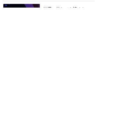
抽選に外れても諦めない
で！ラテンのリズムに乗っ
て踊ろう♪ドナルドが主役
の元気なショー
★★★★★
15
すだち
2018年8月に訪問
映画の要素が盛りだくさ
ん！三人の騎士についての
ご紹介
★★★★★
7
ふかみ
2018年8月に訪問
こんな日もあります😅挨拶
のみ