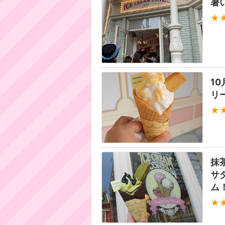
暑
★
1
リ
★
抹
サ
ム
★