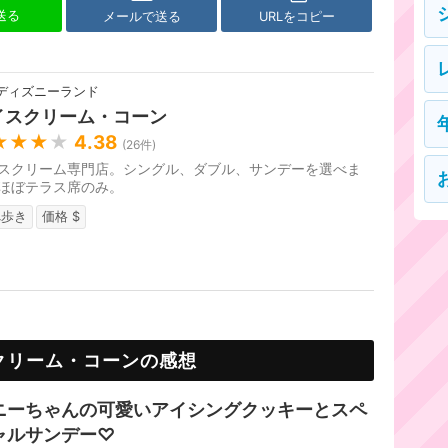
で送る
メールで送る
URLをコピー
ディズニーランド
イスクリーム・コーン
★★★
★
4.38
(
26
件)
スクリーム専門店。シングル、ダブル、サンデーを選べま
ほぼテラス席のみ。
べ歩き
価格 $
クリーム・コーンの感想
ニーちゃんの可愛いアイシングクッキーとスペ
ャルサンデー♡