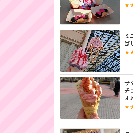
★
ミ
ぱ
★
サ
チ
オ
★