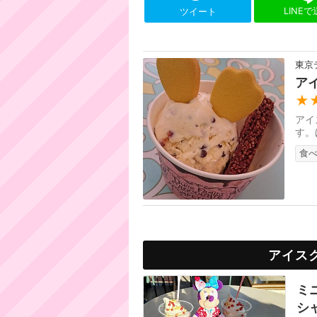
LINE
ツイート
東京
ア
★
アイ
す。
食
アイス
ミ
シ