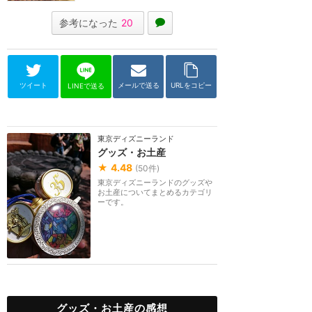
参考になった
20
ツイート
メールで送る
URLをコピー
LINEで送る
東京ディズニーランド
グッズ・お土産
★
4.48
(
50
件)
東京ディズニーランドのグッズや
お土産についてまとめるカテゴリ
ーです。
グッズ・お土産の感想