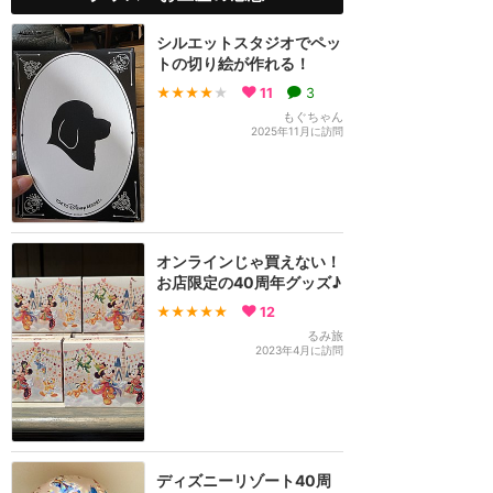
シルエットスタジオでペッ
トの切り絵が作れる！
★★★★
★
11
3
もぐちゃん
2025年11月に訪問
オンラインじゃ買えない！
お店限定の40周年グッズ♪
★★★★★
12
るみ旅
2023年4月に訪問
ディズニーリゾート40周