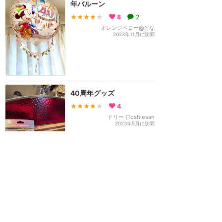
年バルーン
★★★★
★
8
2
オレンジペコー@どな
2023年11月に訪問
40周年グッズ
★★★★
★
4
ドリー (Toshiesan
2023年5月に訪問
6月1日～20日限定！お菓
子が30%offになるお得な
キャンペーンスタート✨