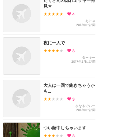
たくさんの隠れミッキー発
見☆
★★★★★
4
あにゃ
2013年に訪問
夜に一人で
★★★★
★
3
ターキー
2017年2月に訪問
大人は一回で飽きちゃうか
も…
★★
★★★
3
さなるでぃー
2013年に訪問
つい熱中しちゃいます
★★★
★★
3