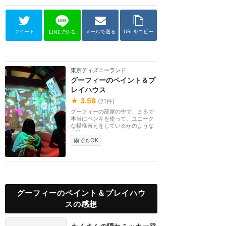
ツイート
メールで送る
URLをコピー
LINEで送る
東京ディズニーランド
グーフィーのペイント＆プ
レイハウス
★
3.58
(
21
件)
グーフィーの部屋の中で、まるで
本当にペンキを使って、ユニーク
な模様替えをしているかのような
体験を楽しむこと...
雨でもOK
グーフィーのペイント＆プレイハウ
スの感想