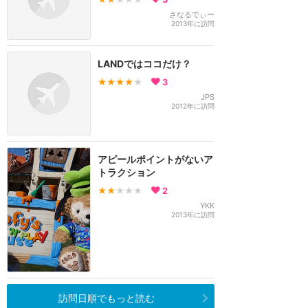
さなるでぃー
2013年に訪問
LANDではココだけ？
★★★★
★
3
JPS
2012年に訪問
アピールポイントがないア
トラクション
★★
★★★
2
YKK
2013年に訪問
訪問日順でもっと読む