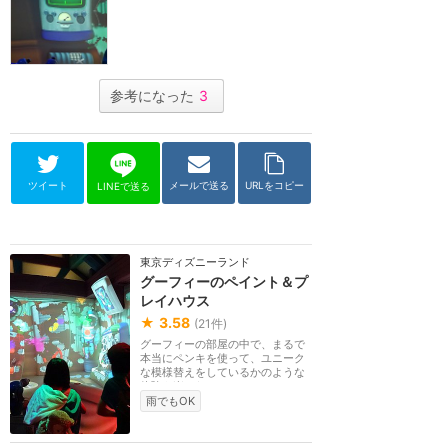
参考になった
3
ツイート
メールで送る
URLをコピー
LINEで送る
東京ディズニーランド
グーフィーのペイント＆プ
レイハウス
★
3.58
(
21
件)
グーフィーの部屋の中で、まるで
本当にペンキを使って、ユニーク
な模様替えをしているかのような
体験を楽しむこと...
雨でもOK