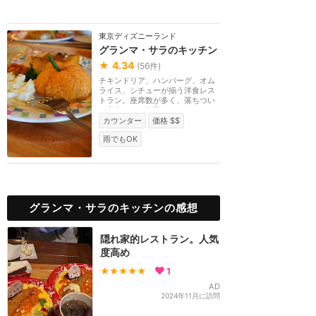
東京ディズニーランド
グランマ・サラのキッチン
★
4.34
(
56
件)
チキンドリア、ハンバーグ、オム
ライス、シチューが揃う洋食レス
トラン。座席数が多く、落ちつい
た室内なので休憩...
カウンター
価格 $$
雨でもOK
グランマ・サラのキッチンの感想
隠れ家的レストラン。人気
度高め
★★★★★
1
AD
2024年11月に訪問