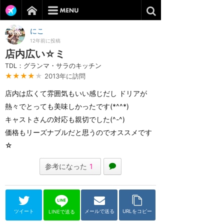
にこ
12年前に投稿
店内広い☆ミ
TDL：グランマ・サラのキッチン
★★★★
★
2013年に訪問
店内は広くて雰囲気もいい感じだし ドリアが
熱々でとっても美味しかったです(*^^*)
キャストさんの対応も親切でした(^-^)
価格もリーズナブルだと思うのでオススメです
☆
参考になった
1
ツイート
メールで送る
URLをコピー
LINEで送る