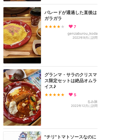
パレードが通過した直後は
ガラガラ
★★★★
★
7
genzaburou_koda
2022年9月に訪問
グランマ・サラのクリスマ
ス限定セットは絶品オムラ
イス♪
★★★★★
5
るみ旅
2022年12月に訪問
"チリ"トマトソースなのに