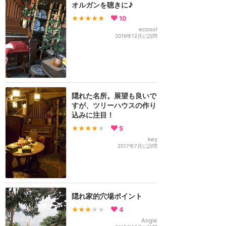
オルガンを聴きに♪
★★★★★
10
ecooo!
2016年12月に訪問
隠れた名所。展望も良いで
すが、ツリーハウスの作り
込みに注目！
★★★★
★
5
key
2017年7月に訪問
隠れ家的穴場ポイント
★★★
★★
4
Angie