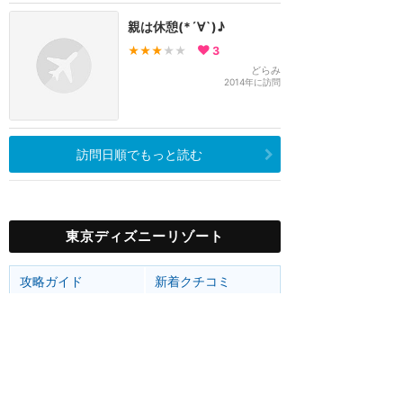
親は休憩(*´∀`)♪
★★★
★★
3
どらみ
2014年に訪問
訪問日順でもっと読む
東京ディズニーリゾート
攻略ガイド
新着クチコミ
ホテル予約
最新スポット
東京ディズニーランド