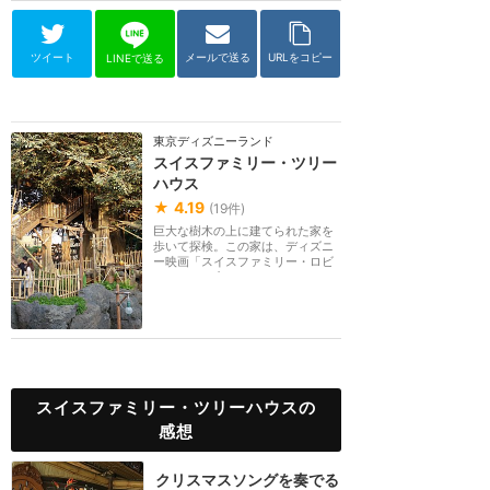
ツイート
メールで送る
URLをコピー
LINEで送る
東京ディズニーランド
スイスファミリー・ツリー
ハウス
★
4.19
(
19
件)
巨大な樹木の上に建てられた家を
歩いて探検。この家は、ディズニ
ー映画「スイスファミリー・ロビ
ンソン」の中で、...
スイスファミリー・ツリーハウスの
感想
クリスマスソングを奏でる