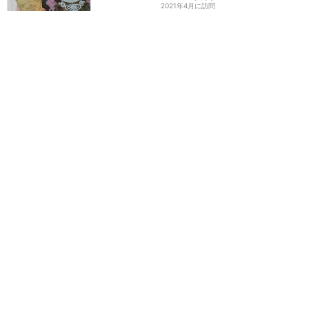
2021年4月に訪問
訪問日順でもっと読む
東京ディズニーリゾート
攻略ガイド
新着クチコミ
ホテル予約
最新スポット
東京ディズニーランド
アトラク
ショー
グルメ
イベント
グッズ