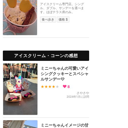
アイスクリーム専門店。シング
ル、ダブル、サンデーを選べま
す。ほぼテラス席のみ。
食べ歩き
価格 $
アイスクリーム・コーンの感想
ミニーちゃんの可愛いアイ
シングクッキーとスペシャ
ルサンデー♡
★★★★
★
8
さやさや
2024年1月に訪問
ミニーちゃんイメージの甘