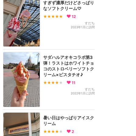
すぎず濃厚だけどさっぱり
なソフトクリーム♡
★★★★★
12
すだち
2023年1月に訪問
サダハルアオキコラボ第3
弾！ラストはホワイトチョ
コのストロベリーソフトク
リーム×ピスタチオ♪
★★★★
★
11
すだち
2022年1月に訪問
暑い日はやっぱりアイスク
リーム
★★★★
★
2