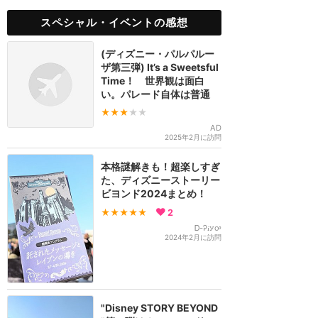
スペシャル・イベントの感想
(ディズニー・パルパルー
ザ第三弾) It’s a Sweetsful
Time！ 世界観は面白
い。パレード自体は普通
★★★
★★
AD
2025年2月に訪問
本格謎解きも！超楽しすぎ
た、ディズニーストーリー
ビヨンド2024まとめ！
★★★★★
2
Ꭰ-Ꭾꭵꭹꭴ
2024年2月に訪問
"Disney STORY BEYOND