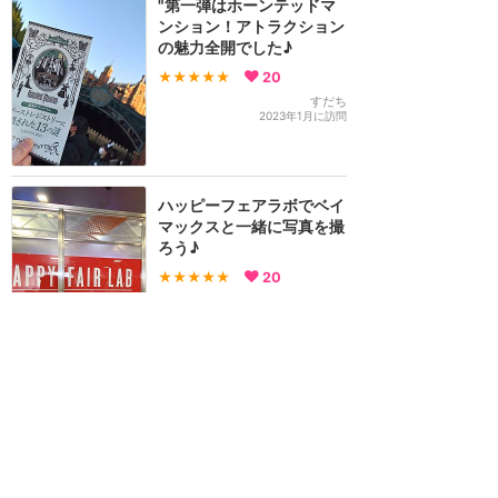
"第一弾はホーンテッドマ
ンション！アトラクション
の魅力全開でした♪
★★★★★
20
すだち
2023年1月に訪問
ハッピーフェアラボでベイ
マックスと一緒に写真を撮
ろう♪
★★★★★
20
なお
2021年4月に訪問
イッツ・ベリー・ミニー！
ハッピー15を使って、初回
自由席で観ました！