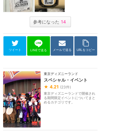
参考になった
14
ツイート
メールで送る
URLをコピー
LINEで送る
東京ディズニーランド
スペシャル・イベント
★
4.21
(
23
件)
東京ディズニーランドで開催され
る期間限定イベントについてまと
めるカテゴリです。