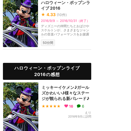
ハロウィーン・ポップンラ
イブ 2016
★
4.33
(
10
件)
2016/9/9 ～ 2016/10/31（終了）
ディズニーの仲間たちとおばけや
スケルトンが、さまざまなジャン
ルの音楽パフォーマンスをお披露
目するハロウィー...
50分間
ハロウィーン・ポップンライブ
2016の感想
ミッキーイケメン♪ガール
ズかわいい♪様々なステー
ジが観られる新パレード♪
★★★★★
16
6
えり
2016年9月に訪問