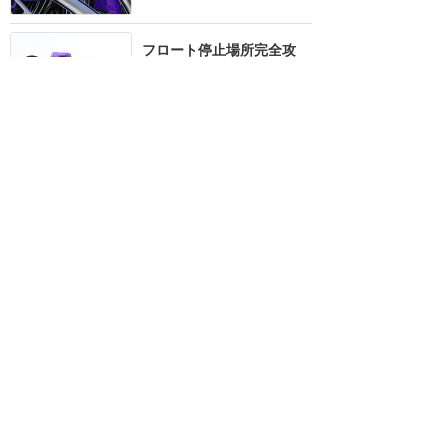
フロート停止場所完全攻
略！ポップンライブ♪
★★★★★
12
megumickey
2016年9月に訪問
ミッキーとマックスのラッ
プの掛け合いが笑っちゃう
可愛さです！
★★★★★
10
2
Angie
2016年9月に訪問
新しい試みで気軽に見れる