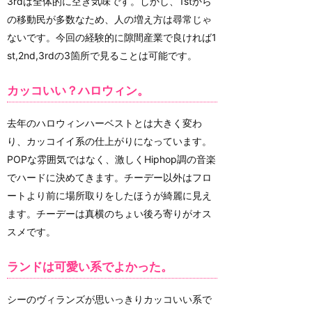
3rdは全体的に空き気味です。しかし、1stから
の移動民が多数なため、人の増え方は尋常じゃ
ないです。今回の経験的に隙間産業で良ければ1
st,2nd,3rdの3箇所で見ることは可能です。
カッコいい？ハロウィン。
去年のハロウィンハーベストとは大きく変わ
り、カッコイイ系の仕上がりになっています。
POPな雰囲気ではなく、激しくHiphop調の音楽
でハードに決めてきます。チーデー以外はフロ
ートより前に場所取りをしたほうが綺麗に見え
ます。チーデーは真横のちょい後ろ寄りがオス
スメです。
ランドは可愛い系でよかった。
シーのヴィランズが思いっきりカッコいい系で